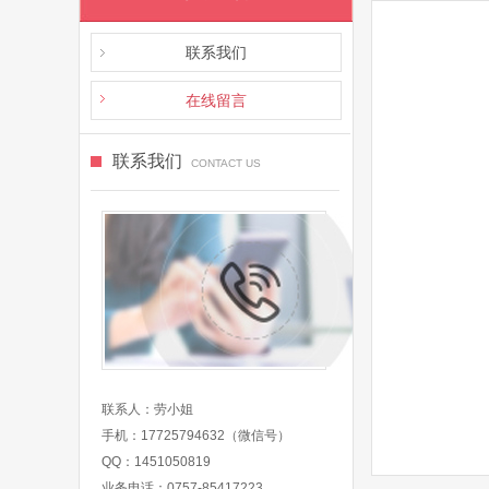
联系我们
在线留言
联系我们
CONTACT US
联系人：劳小姐
手机：17725794632（微信号）
QQ：1451050819
业务电话：0757-85417223