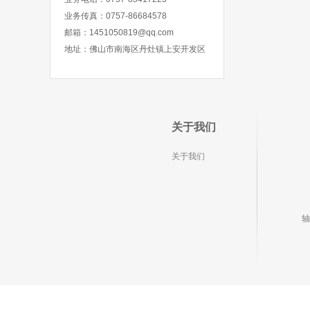
业务传真：0757-86684578
邮箱：1451050819@qq.com
地址：佛山市南海区丹灶镇上安开发区
关于我们
关于我们
轴