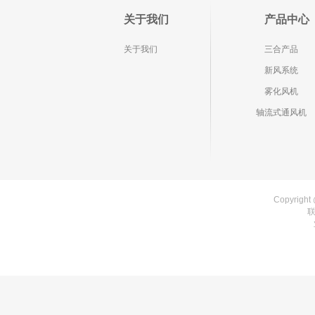
关于我们
产品中心
关于我们
三合产品
新风系统
雾化风机
轴流式通风机
Copyrig
联