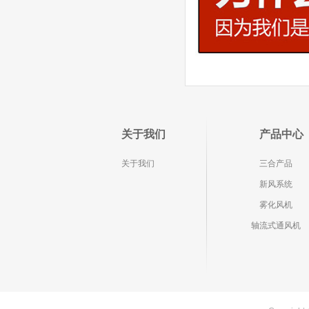
关于我们
产品中心
关于我们
三合产品
新风系统
雾化风机
轴流式通风机