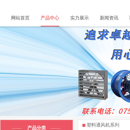
网站首页
产品中心
实力展示
新闻资讯
百叶窗图片载入中
塑料通风机系列
产品分类