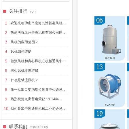
关注排行
TOP
1
欢迎光临佛山市南海九洲普惠风机...
2
热烈庆祝九州普惠风机有限公司网...
3
风机的应用范围？
4
风机如何维护
5
轴流风机和离心风机在机械通风中...
6
离心风机故障维修
7
什么是轴流风机？
8
第一批出口委内瑞拉体育中心通风...
9
热烈祝贺九洲普惠荣获 “2014年...
10
我司参加中国通用机械工业协会风...
联系我们
CONTACT US